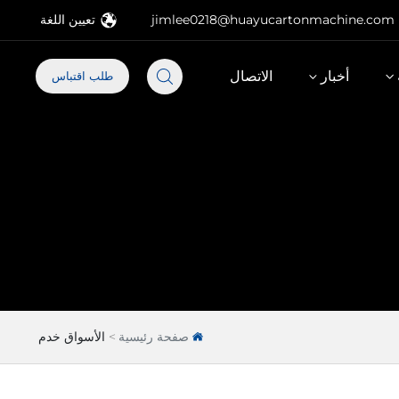
jimlee0218@huayucartonmachine.com
تعيين اللغة
أخبار
الاتصال
طلب اقتباس
صفحة رئيسية
الأسواق خدم