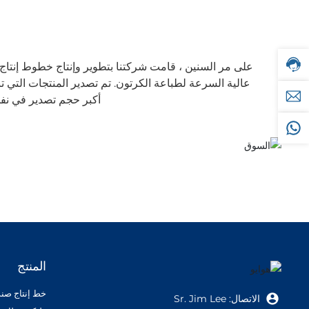
الساخن
لخدمة
العملاء:
+86-
15226701321
على مر السنين ، قامت شركتنا بتطوير وإنتاج خطوط إنتاج أ
مواعد
الخدمة:
jimlee0218@huayucartonmachine.com
أكبر حجم تصدير في نفس الص
9:00
-
+86-
17:00
15226701321
المنتج
خط إنتاج صند
الاتصال: Sr. Jim Lee